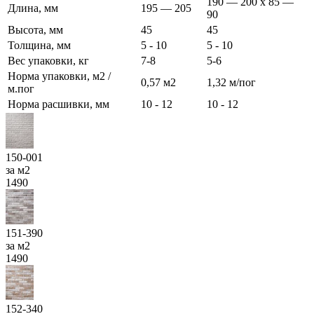
190 — 200 x 85 —
Длина, мм
195 — 205
90
Высота, мм
45
45
Толщина, мм
5 - 10
5 - 10
Вес упаковки, кг
7-8
5-6
Норма упаковки, м2 /
0,57 м2
1,32 м/пог
м.пог
Норма расшивки, мм
10 - 12
10 - 12
150-001
за м2
1490
151-390
за м2
1490
152-340